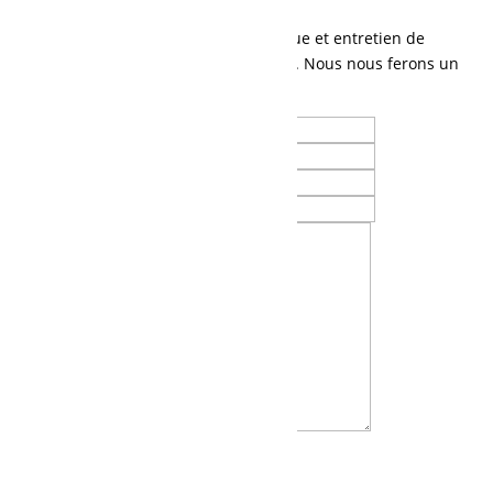
Parlez-nous de vos besoins en mécanique et entretien de
machinerie lourde, ou tout autre besoin. Nous nous ferons un
plaisir de vous contacter.