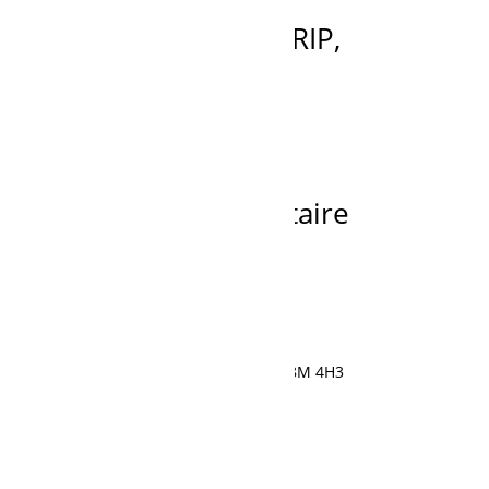
HX83E06030DX STRIP,
WEATHER
Ajouter à la demande de prix
Recherche
de
produits
Fier dépositaire
595, rue Saint-Cyrille, Normandin, QC G8M 4H3
418 274-1177
Demande de soumission
Contactez-nous