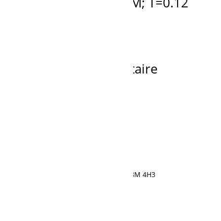
VI5156290160 SHIM; T=0.12
Ajouter à la demande de prix
Recherche
de
produits
Fier dépositaire
595, rue Saint-Cyrille, Normandin, QC G8M 4H3
418 274-1177
Demande de soumission