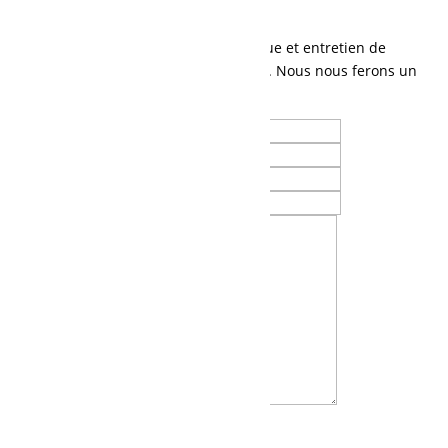
Contactez-nous
Parlez-nous de vos besoins en mécanique et entretien de
machinerie lourde, ou tout autre besoin. Nous nous ferons un
plaisir de vous contacter.