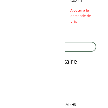
BRACKET
TUBE (RB
GUARD
YELLOW)
Ajouter à la
Ajouter à la
Ajouter à la
demande de
demande de
demande de
prix
prix
prix
Recherche
de
produits
Fier dépositaire
595, rue Saint-Cyrille, Normandin, QC G8M 4H3