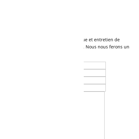
418 274-1177
Demande de soumission
Contactez-nous
Parlez-nous de vos besoins en mécanique et entretien de
machinerie lourde, ou tout autre besoin. Nous nous ferons un
plaisir de vous contacter.