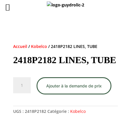
Accueil
/
Kobelco
/ 2418P2182 LINES, TUBE
2418P2182 LINES, TUBE
quantité
Ajouter à la demande de prix
de
2418P2182
LINES,
TUBE
UGS :
2418P2182
Catégorie :
Kobelco