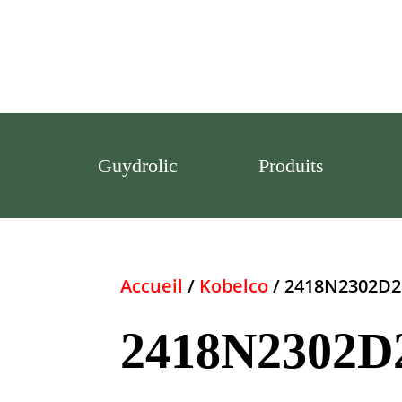
Guydrolic
Produits
Accueil
/
Kobelco
/ 2418N2302D2
2418N2302D