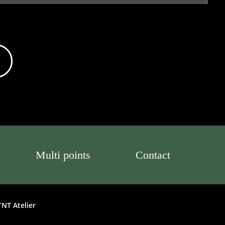
Multi points
Contact
TNT Atelier