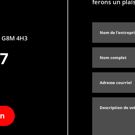
ferons un plai
QC G8M 4H3
77
on