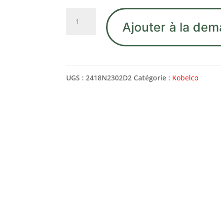
quantité
Ajouter à la dem
de
2418N2302D2
TUBE
UGS :
2418N2302D2
Catégorie :
Kobelco