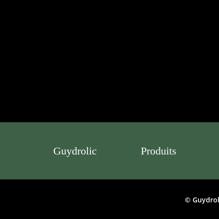
Guydrolic
Produits
© Guydrol