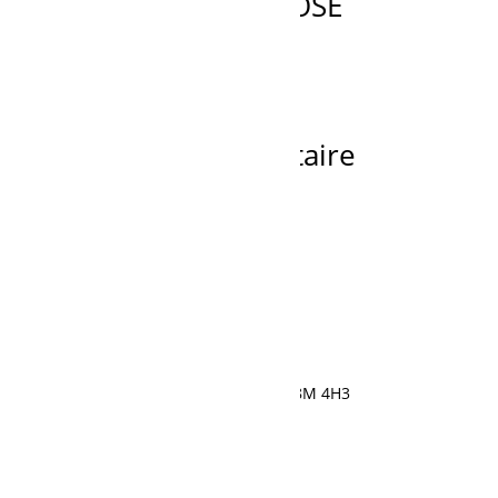
PY03H01133D1 HOSE
Ajouter à la demande de prix
Recherche
de
produits
Fier dépositaire
595, rue Saint-Cyrille, Normandin, QC G8M 4H3
418 274-1177
Demande de soumission