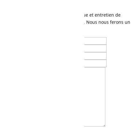
Contactez-nous
Parlez-nous de vos besoins en mécanique et entretien de
machinerie lourde, ou tout autre besoin. Nous nous ferons un
plaisir de vous contacter.