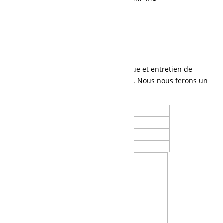
418 274-1177
Demande de soumission
Contactez-nous
Parlez-nous de vos besoins en mécanique et entretien de
machinerie lourde, ou tout autre besoin. Nous nous ferons un
plaisir de vous contacter.