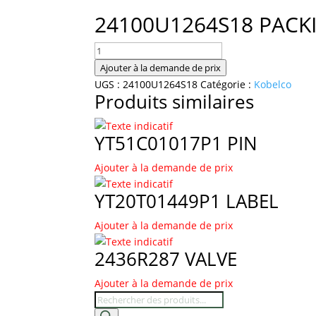
24100U1264S18 PACK
quantité
de
Ajouter à la demande de prix
24100U1264S18
UGS :
24100U1264S18
Catégorie :
Kobelco
Produits similaires
PACKING
YT51C01017P1 PIN
Ajouter à la demande de prix
YT20T01449P1 LABEL
Ajouter à la demande de prix
2436R287 VALVE
Ajouter à la demande de prix
Recherche
de