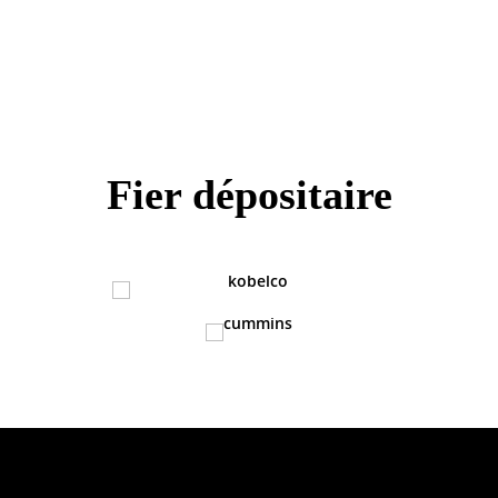
THR
Fier dépositaire