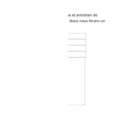
Demande de soumission
Contactez-nous
Parlez-nous de vos besoins en mécanique et entretien de
machinerie lourde, ou tout autre besoin. Nous nous ferons un
plaisir de vous contacter.