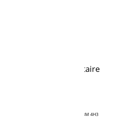
ASSY, U
Ajouter à la demande de prix
2418T16626 TUBE
Ajouter à la demande de prix
Recherche
de
produits
Fier dépositaire
595, rue Saint-Cyrille, Normandin, QC G8M 4H3
418 274-1177