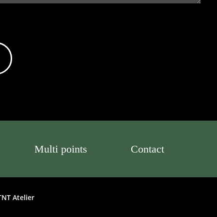
Multi points
Contact
TNT Atelier