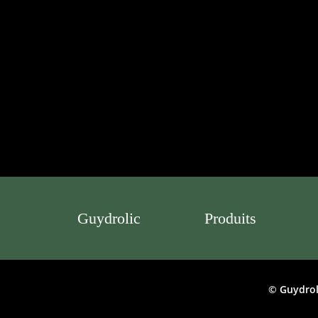
Guydrolic
Produits
© Guydrol