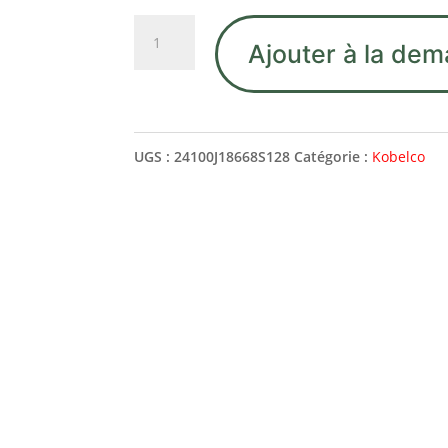
quantité
Ajouter à la dem
de
24100J18668S128
HOUSING
UGS :
24100J18668S128
Catégorie :
Kobelco