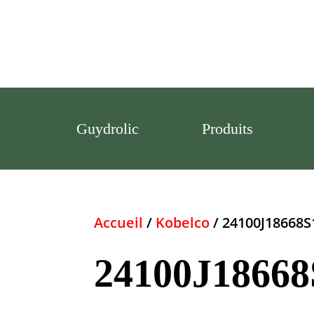
Guydrolic
Produits
Accueil
/
Kobelco
/ 24100J18668
24100J1866