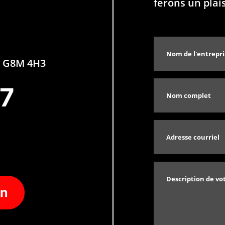
ferons un plai
QC G8M 4H3
77
on