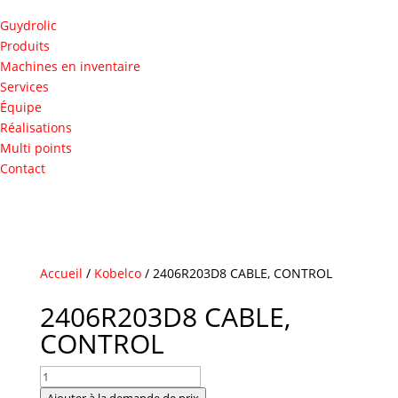
Guydrolic
Produits
Machines en inventaire
Services
Équipe
Réalisations
Multi points
Contact
Accueil
/
Kobelco
/ 2406R203D8 CABLE, CONTROL
2406R203D8 CABLE,
CONTROL
quantité
de
Ajouter à la demande de prix