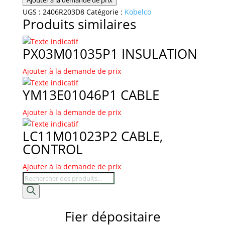
2406R203D8
UGS :
2406R203D8
Catégorie :
Kobelco
Produits similaires
CABLE,
CONTROL
PX03M01035P1 INSULATION
Ajouter à la demande de prix
YM13E01046P1 CABLE
Ajouter à la demande de prix
LC11M01023P2 CABLE,
CONTROL
Ajouter à la demande de prix
Recherche
de
produits
Fier dépositaire