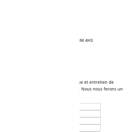
595, rue Saint-Cyrille, Normandin, QC G8M 4H3
418 274-1177
Demande de soumission
Contactez-nous
Parlez-nous de vos besoins en mécanique et entretien de
machinerie lourde, ou tout autre besoin. Nous nous ferons un
plaisir de vous contacter.