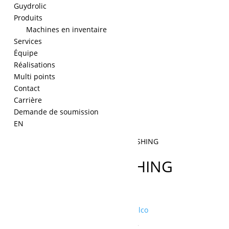
Guydrolic
Produits
Machines en inventaire
Services
Équipe
Réalisations
Multi points
Contact
Carrière
Demande de soumission
EN
Accueil
/
Kobelco
/ 2405T1005 BUSHING
2405T1005 BUSHING
quantité
de
Ajouter à la demande de prix
2405T1005
UGS :
2405T1005
Catégorie :
Kobelco
Produits similaires
BUSHING