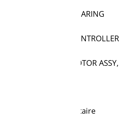
KL78101-63110 BEARING
Ajouter à la demande de prix
YN22E00153F3 CONTROLLER
Ajouter à la demande de prix
PV15V00032F1 MOTOR ASSY,
SWI
Ajouter à la demande de prix
Recherche
de
produits
Fier dépositaire