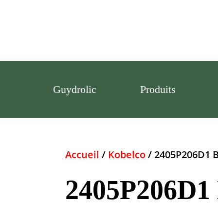
Guydrolic
Produits
Accueil
/
Kobelco
/ 2405P206D1
2405P206D