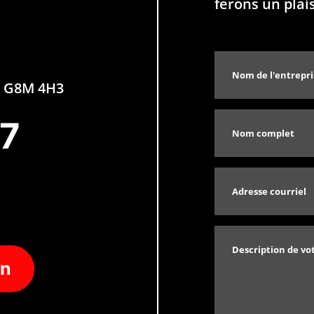
ferons un plai
QC G8M 4H3
77
on