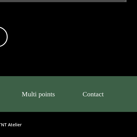
Multi points
Contact
TNT Atelier