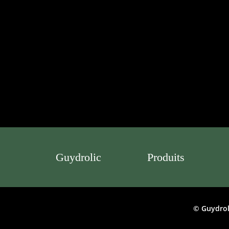
Guydrolic
Produits
© Guydrol