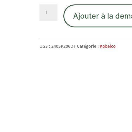
quantité
Ajouter à la dem
de
2405P206D1
BUSHING
UGS :
2405P206D1
Catégorie :
Kobelco