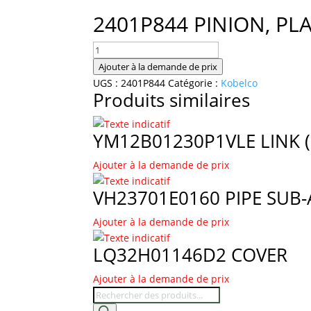
2401P844 PINION, PL
quantité
de
Ajouter à la demande de prix
2401P844
UGS :
2401P844
Catégorie :
Kobelco
Produits similaires
PINION,
PLANETA
YM12B01230P1VLE LINK 
Ajouter à la demande de prix
VH23701E0160 PIPE SUB-
Ajouter à la demande de prix
LQ32H01146D2 COVER
Ajouter à la demande de prix
Recherche
de