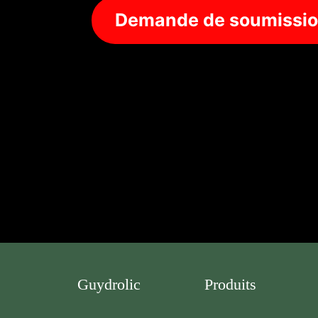
Demande de soumissi
Guydrolic
Produits