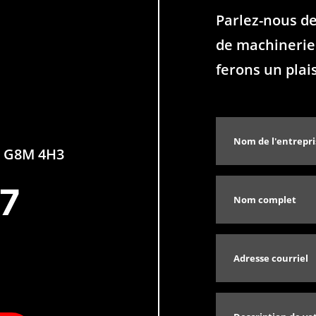
Parlez-nous d
de machinerie 
ferons un plai
QC G8M 4H3
77