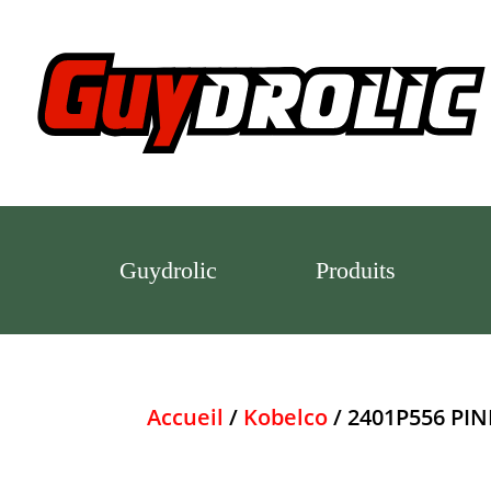
Guydrolic
Produits
Accueil
/
Kobelco
/ 2401P556 PI