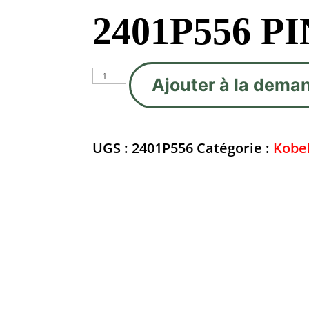
2401P556 P
quantité
Ajouter à la deman
de
2401P556
PINION
UGS :
2401P556
Catégorie :
Kobe