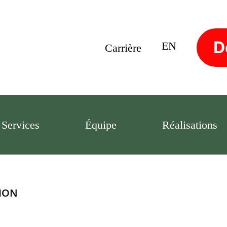
D
EN
Carrière
Services
Équipe
Réalisations
NION