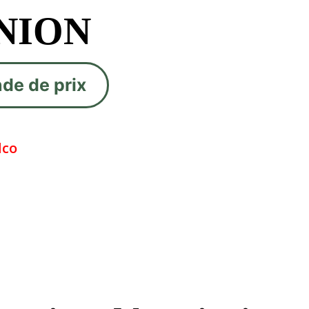
INION
de de prix
lco