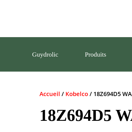
Guydrolic
Produits
Accueil
/
Kobelco
/ 18Z694D5 W
18Z694D5 