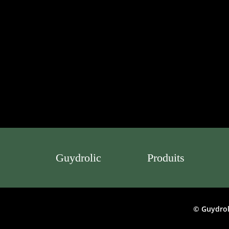
Guydrolic
Produits
© Guydrol