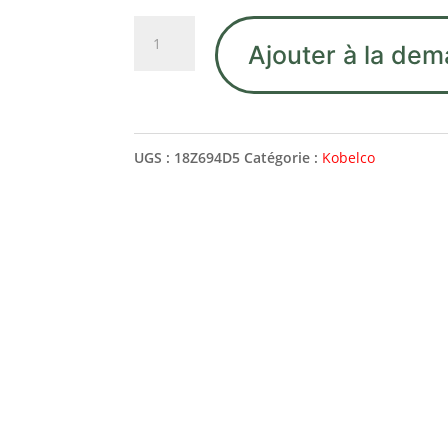
quantité
Ajouter à la dem
de
18Z694D5
WASHER
UGS :
18Z694D5
Catégorie :
Kobelco