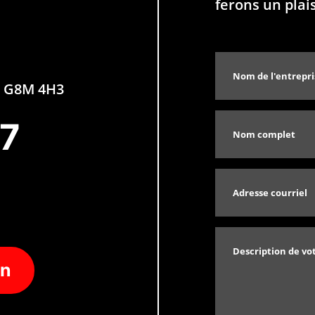
ferons un plai
QC G8M 4H3
77
on