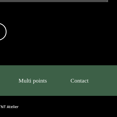
Multi points
Contact
TNT Atelier