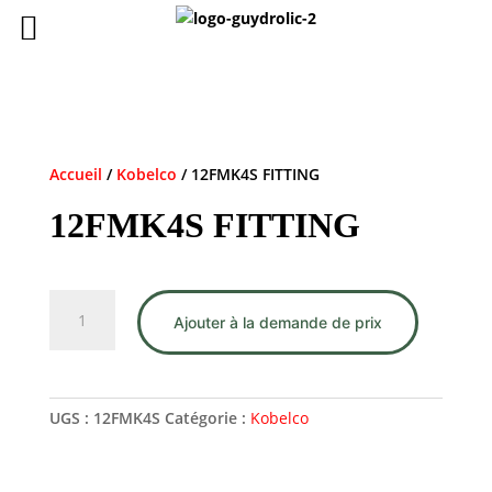
Accueil
/
Kobelco
/ 12FMK4S FITTING
12FMK4S FITTING
quantité
Ajouter à la demande de prix
de
12FMK4S
FITTING
UGS :
12FMK4S
Catégorie :
Kobelco